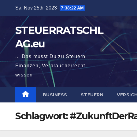
Zum
Sa. Nov 25th, 2023
7:38:23 AM
Inhalt
springen
STEUERRATSCHL
AG.eu
... Das musst Du zu Steuern,
Finanzen, Verbraucherrecht
wissen
BUSINESS
STEUERN
VERSIC
Schlagwort:
#ZukunftDerRa