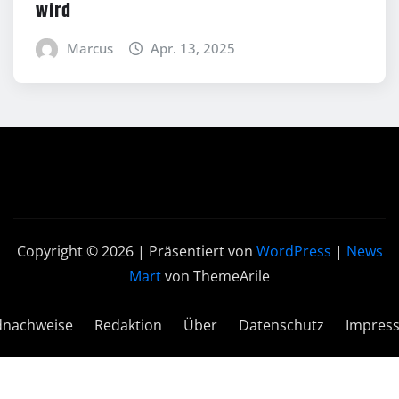
wird
Marcus
Apr. 13, 2025
Copyright © 2026 | Präsentiert von
WordPress
|
News
Mart
von ThemeArile
dnachweise
Redaktion
Über
Datenschutz
Impres