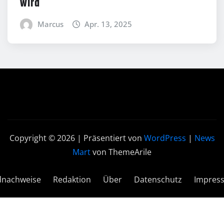
wird
Marcus
Apr. 13, 2025
Copyright © 2026 | Präsentiert von
WordPress
|
News
Mart
von ThemeArile
dnachweise
Redaktion
Über
Datenschutz
Impres