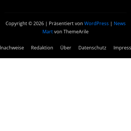
Copyright © 2026 | Präsentiert von
WordPress
|
News
Mart
von ThemeArile
dnachweise
Redaktion
Über
Datenschutz
Impres