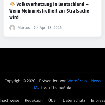
Volksverhetzung in Deutschland –
Wenn Meinungsfreiheit zur Strafsache
wird
Marcus
Apr. 13, 2025
Copyright © 2026 | Präsentiert von
WordPress
|
News
Mart
von ThemeArile
dnachweise
Redaktion
Über
Datenschutz
Impres