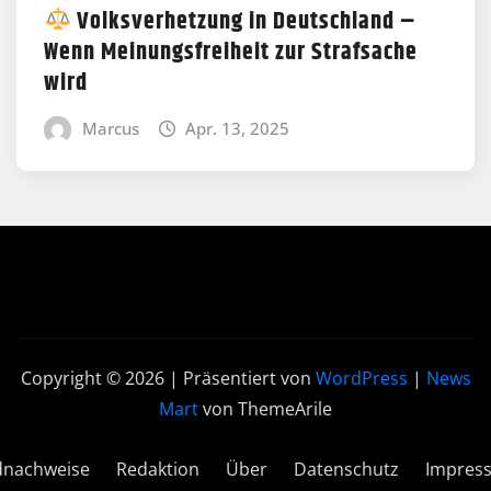
Volksverhetzung in Deutschland –
Wenn Meinungsfreiheit zur Strafsache
wird
Marcus
Apr. 13, 2025
Copyright © 2026 | Präsentiert von
WordPress
|
News
Mart
von ThemeArile
dnachweise
Redaktion
Über
Datenschutz
Impres