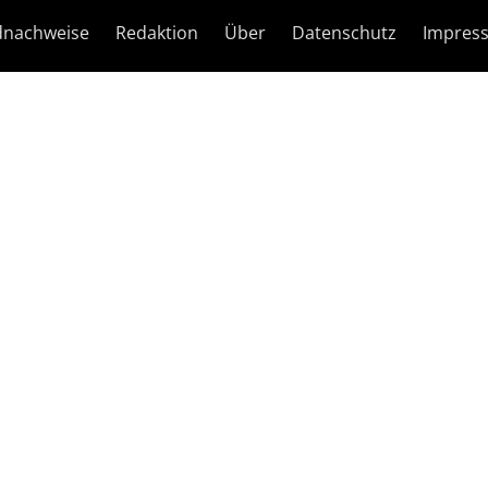
dnachweise
Redaktion
Über
Datenschutz
Impres