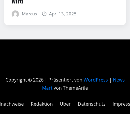
wird
Marcus
Apr. 13, 2025
Copyright © 2026 | Präsentiert von
WordPress
|
News
Mart
von ThemeArile
dnachweise
Redaktion
Über
Datenschutz
Impres