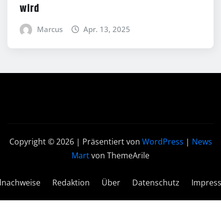
wird
Marcus
Apr. 13, 2025
Copyright © 2026 | Präsentiert von
WordPress
|
News
Mart
von ThemeArile
dnachweise
Redaktion
Über
Datenschutz
Impres