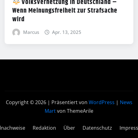
Volksverhetzung in Deutschland –
Wenn Meinungsfreiheit zur Strafsache
wird
Marcus
Apr. 13, 2025
Copyright © 2026 | Präsentiert von
WordPress
|
News
Mart
von ThemeArile
dnachweise
Redaktion
Über
Datenschutz
Impres