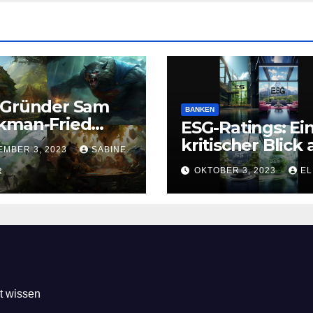
-Gründer Sam
BANKEN
kman-Fried
ESG-Ratings: Ei
en Betrugs,
kritischer Blick 
EMBER 3, 2023
SABINE
schwörung und
ein lukratives
OKTOBER 3, 2023
EL
dwäsche
R
Geschäftsfeld
ldig
prochen
t wissen