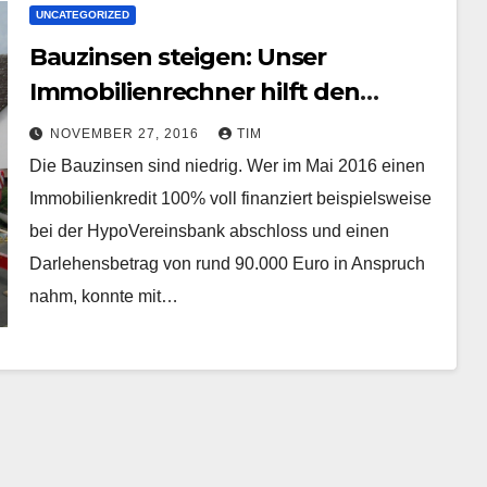
UNCATEGORIZED
Bauzinsen steigen: Unser
Immobilienrechner hilft den
Überblick zu Ihren Finanzen zu
NOVEMBER 27, 2016
TIM
behalten
Die Bauzinsen sind niedrig. Wer im Mai 2016 einen
Immobilienkredit 100% voll finanziert beispielsweise
bei der HypoVereinsbank abschloss und einen
Darlehensbetrag von rund 90.000 Euro in Anspruch
nahm, konnte mit…