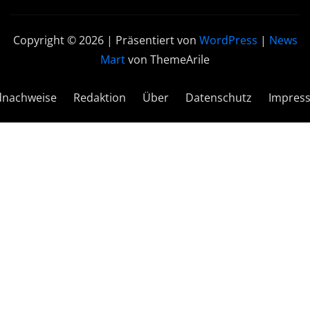
Copyright © 2026 | Präsentiert von
WordPress
|
News
Mart
von ThemeArile
dnachweise
Redaktion
Über
Datenschutz
Impres