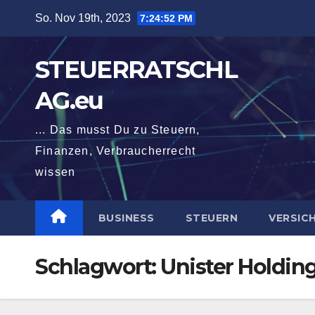
Zum
So. Nov 19th, 2023
7:24:52 PM
Inhalt
springen
STEUERRATSCHL
AG.eu
... Das musst Du zu Steuern,
Finanzen, Verbraucherrecht
wissen
BUSINESS
STEUERN
VERSIC
Schlagwort:
Unister Holdi