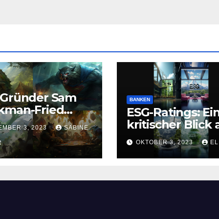
-Gründer Sam
BANKEN
kman-Fried
ESG-Ratings: Ei
en Betrugs,
kritischer Blick 
EMBER 3, 2023
SABINE
schwörung und
ein lukratives
OKTOBER 3, 2023
EL
dwäsche
R
Geschäftsfeld
ldig
prochen