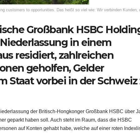
ng customers to opportunities. Das heißt so viel wie: Wir verbinden Kunden,
itische Großbank HSBC Holdin
Niederlassung in einem
 residiert, zahlreichen
nen geholfen, Gelder
 Staat vorbei in der Schweiz
 Niederlassung der Britisch-Hongkonger Großbank HSBC über J
eher geparkt haben soll. Auch steht im Raum, dass die HSBC
sonen auf Konten gehabt habe, welche auf einer roten Indexli