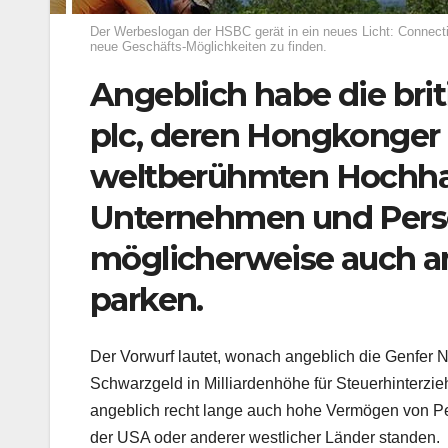
Der Werbeslogan der HSBC gerät in ein neues Licht: Connecti
neue Geschäfts-Möglichkeiten zu finden.
Angeblich habe die br
plc, deren Hongkonger 
weltberühmten Hochhaus
Unternehmen und Perso
möglicherweise auch am
parken.
Der Vorwurf lautet, wonach angeblich die Genfer
Schwarzgeld in Milliardenhöhe für Steuerhinterzi
angeblich recht lange auch hohe Vermögen von Per
der USA oder anderer westlicher Länder standen.