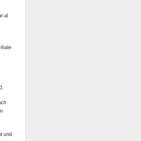
r al
liale
0.
ach
en
ht und