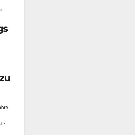
 um
gs
 zu
ahre
ste