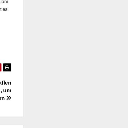
iani
t es,
affen
, um
ern