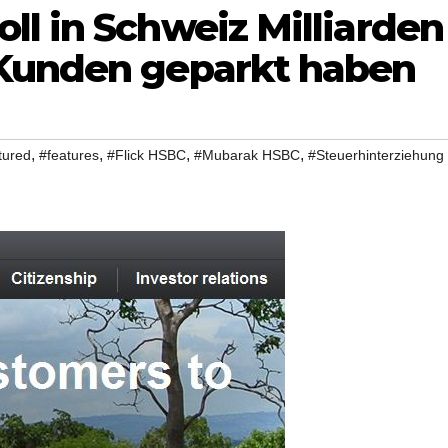
l in Schweiz Milliarden
 Kunden geparkt haben
,
,
,
,
tured
#features
#Flick HSBC
#Mubarak HSBC
#Steuerhinterziehung