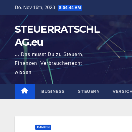
Zum
Do. Nov 16th, 2023
8:04:45 AM
Inhalt
springen
STEUERRATSCHL
AG.eu
... Das musst Du zu Steuern,
Finanzen, Verbraucherrecht
wissen
BUSINESS
STEUERN
VERSIC
BANKEN