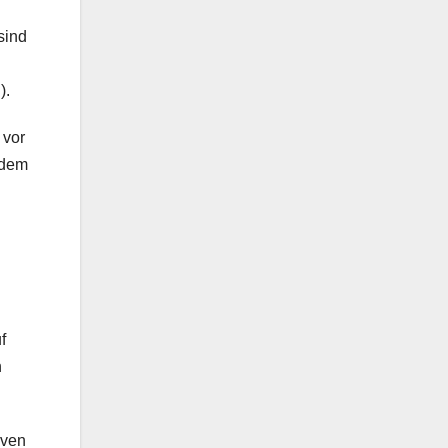
sind
).
 vor
 dem
f
n
iven