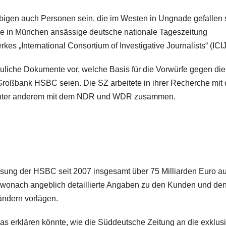
ebigen auch Personen sein, die im Westen in Ungnade gefallen 
ie in München ansässige deutsche nationale Tageszeitung
 „International Consortium of Investigative Journalists“ (ICIJ
auliche Dokumente vor, welche Basis für die Vorwürfe gegen die
Großbank HSBC seien. Die SZ arbeitete in ihrer Recherche mit
k unter anderem mit dem NDR und WDR zusammen.
sung der HSBC seit 2007 insgesamt über 75 Milliarden Euro au
t, wonach angeblich detaillierte Angaben zu den Kunden und de
ändern vorlägen.
as erklären könnte, wie die Süddeutsche Zeitung an die exklus