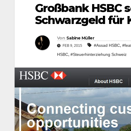
Großbank HSBC sol
Schwarzgeld für
Von
Sabine Müller
,
#Assad HSBC
#fea
FEB 9, 2015
,
HSBC
#Steuerhinterziehung Schweiz