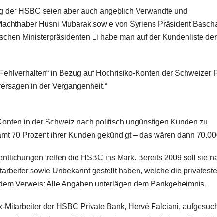
g der HSBC seien aber auch angeblich Verwandte und
achthaber Husni Mubarak sowie von Syriens Präsident Bascha
chen Ministerpräsidenten Li habe man auf der Kundenliste der
ehlverhalten“ in Bezug auf Hochrisiko-Konten der Schweizer Fi
lversagen in der Vergangenheit.“
 Konten in der Schweiz nach politisch ungünstigen Kunden zu
samt 70 Prozent ihrer Kunden gekündigt – das wären dann 70.00
ntlichungen treffen die HSBC ins Mark. Bereits 2009 soll sie n
arbeiter sowie Unbekannt gestellt haben, welche die privatest
 dem Verweis: Alle Angaben unterlägen dem Bankgeheimnis.
x-Mitarbeiter der HSBC Private Bank, Hervé Falciani, aufgesuc