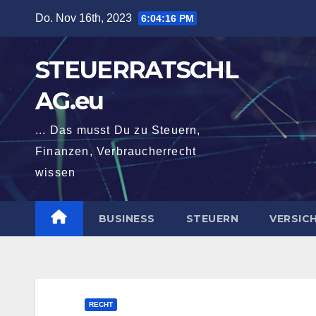
Zum
Do. Nov 16th, 2023
6:04:17 PM
Inhalt
springen
STEUERRATSCHL
AG.eu
... Das musst Du zu Steuern,
Finanzen, Verbraucherrecht
wissen
BUSINESS
STEUERN
VERSIC
RECHT