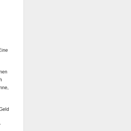
Eine
enen
h
nne,
 Geld
r