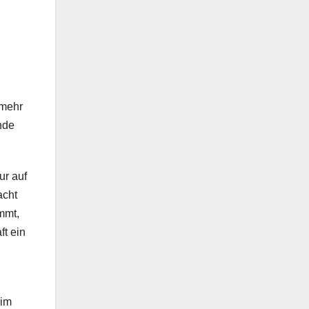
 mehr
nde
ur auf
acht
mmt,
ft ein
 im