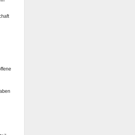
chaft
offene
gaben