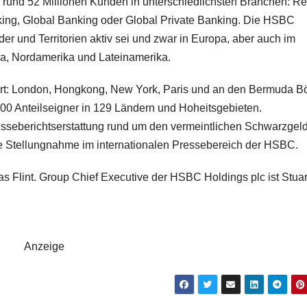
nd 52 Millionen Kunden in unterschiedlichsten Branchen: Ret
ng, Global Banking oder Global Private Banking. Die HSBC
er und Territorien aktiv sei und zwar in Europa, aber auch im
ka, Nordamerika und Lateinamerika.
rt: London, Hongkong, New York, Paris und an den Bermuda B
000 Anteilseigner in 129 Ländern und Hoheitsgebieten.
resseberichtserstattung rund um den vermeintlichen Schwarzgeld
lle Stellungnahme im internationalen Pressebereich der HSBC.
 Flint. Group Chief Executive der HSBC Holdings plc ist Stuar
Anzeige