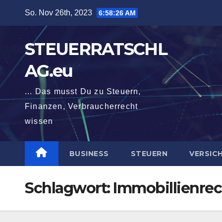
Zum
So. Nov 26th, 2023
6:58:27 AM
Inhalt
springen
STEUERRATSCHL
AG.eu
... Das musst Du zu Steuern,
Finanzen, Verbraucherrecht
wissen
BUSINESS
STEUERN
VERSIC
Schlagwort:
Immobillienre