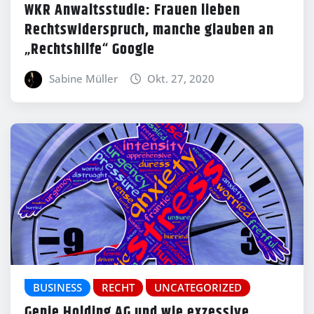
WKR Anwaltsstudie: Frauen lieben
Rechtswiderspruch, manche glauben an
„Rechtshilfe“ Google
Sabine Müller
Okt. 27, 2020
BUSINESS
RECHT
UNCATEGORIZED
Genie Holding AG und wie exzessive