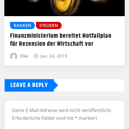
BANKEN
STEUERN
Finanzministerium bereitet Notfallplan
für Rezension der Wirtschaft vor
Elke
Jan. 24, 2019
LEAVE A REPLY
Deine E-Mail-Adresse wird nicht veröffentlicht.
Erforderliche Felder sind mit
*
markiert