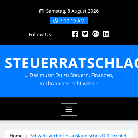
Skip
Samstag, 8 August 2026
to
content
7:17:20 AM
Follow Us
STEUERRATSCHLA
… Das musst Du zu Steuern, Finanzen,
Verbraucherrecht wissen
Home
Schweiz verbietet ausländisches Glücksspiel