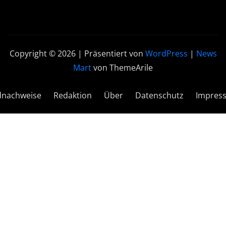
Copyright © 2026 | Präsentiert von
WordPress
|
News
Mart
von ThemeArile
dnachweise
Redaktion
Über
Datenschutz
Impres