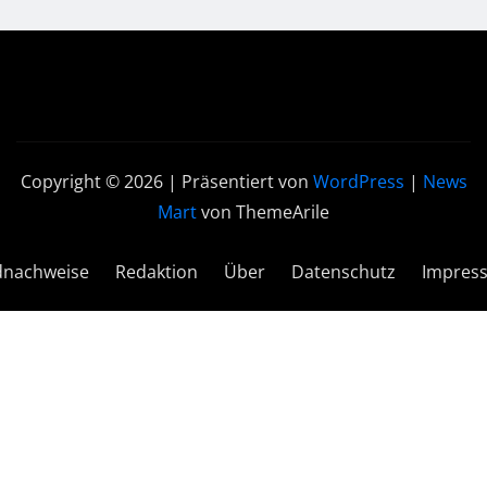
Copyright © 2026 | Präsentiert von
WordPress
|
News
Mart
von ThemeArile
dnachweise
Redaktion
Über
Datenschutz
Impres