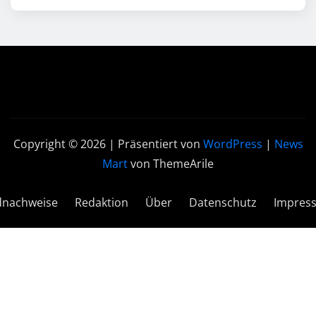
Copyright © 2026 | Präsentiert von
WordPress
|
News
Mart
von ThemeArile
dnachweise
Redaktion
Über
Datenschutz
Impres