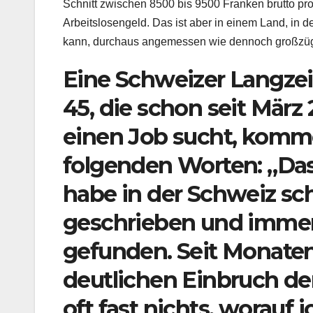
Schnitt zwischen 8500 bis 9500 Franken brutto p
Arbeitslosengeld. Das ist aber in einem Land, in d
kann, durchaus angemessen wie dennoch großzüg
Eine Schweizer Langzei
45, die schon seit März
einen Job sucht, komme
folgenden Worten: „Das i
habe in der Schweiz s
geschrieben und immer
gefunden. Seit Monaten
deutlichen Einbruch der
oft fast nichts, worauf