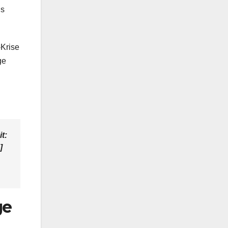
gs
Krise
ge
t:
]
ge