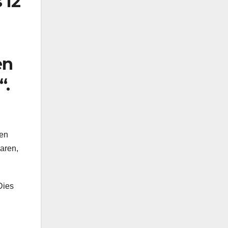
 12
en
“.
den
aren,
Dies