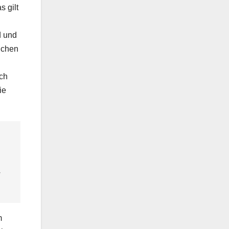
s gilt
d und
ichen
uch
ie
g
m