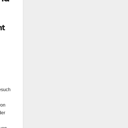
nt
g
esuch
von
der