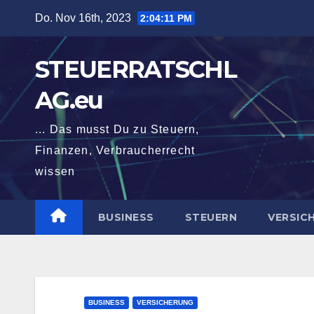
Zum
Do. Nov 16th, 2023
2:04:12 PM
Inhalt
springen
STEUERRATSCHL
AG.eu
... Das musst Du zu Steuern,
Finanzen, Verbraucherrecht
wissen
BUSINESS
STEUERN
VERSIC
BUSINESS
VERSICHERUNG