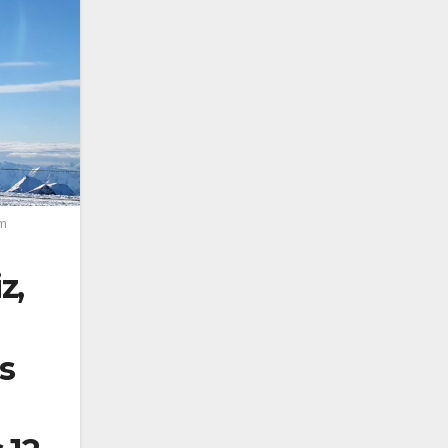
em
z,
s