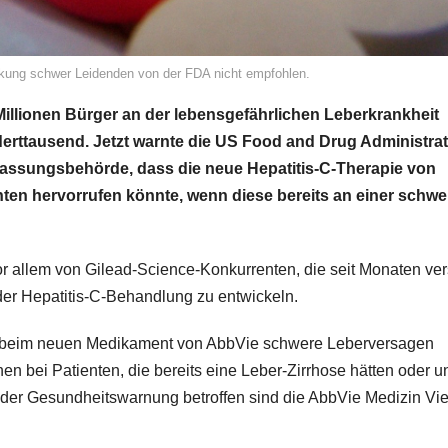
ankung schwer Leidenden von der FDA nicht empfohlen.
illionen Bürger an der lebensgefährlichen Leberkrankheit
derttausend. Jetzt warnte die
US Food and Drug Administrat
assungsbehörde, dass die neue Hepatitis-C-Therapie von
nten hervorrufen könnte, wenn diese bereits an einer schw
or allem von Gilead-Science-Konkurrenten, die seit Monaten ve
der Hepatitis-C-Behandlung zu entwickeln.
n beim neuen Medikament von AbbVie schwere Leberversagen
n bei Patienten, die bereits eine Leber-Zirrhose hätten oder u
n der Gesundheitswarnung betroffen sind die AbbVie Medizin Vie