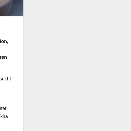
ion,
eren
rsucht
nter
kira