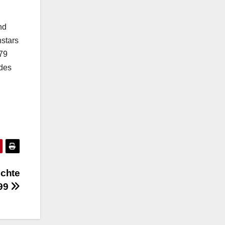
nd
nstars
,79
 des
echte
999