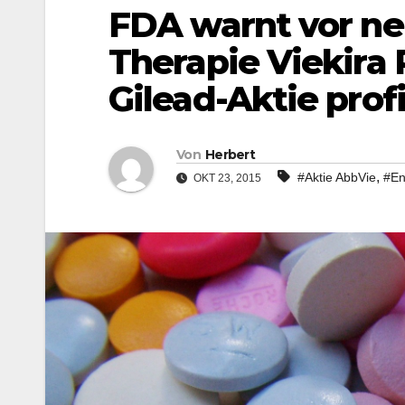
FDA warnt vor ne
Therapie Viekira 
Gilead-Aktie profi
Von
Herbert
,
#Aktie AbbVie
#En
OKT 23, 2015