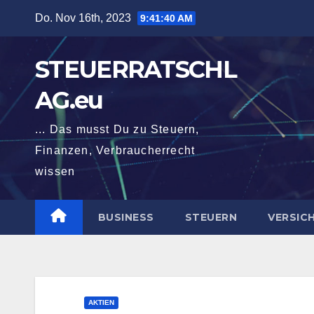
Zum
Do. Nov 16th, 2023
9:41:42 AM
Inhalt
springen
STEUERRATSCHL
AG.eu
... Das musst Du zu Steuern,
Finanzen, Verbraucherrecht
wissen
BUSINESS
STEUERN
VERSIC
AKTIEN