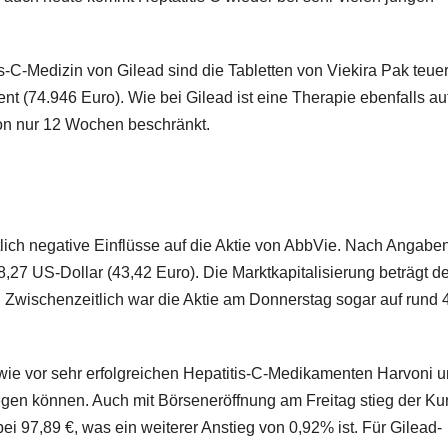
is-C-Medizin von Gilead sind die Tabletten von Viekira Pak teue
t (74.946 Euro). Wie bei Gilead ist eine Therapie ebenfalls au
on nur 12 Wochen beschränkt.
lich negative Einflüsse auf die Aktie von AbbVie. Nach Angabe
8,27 US-Dollar (43,42 Euro). Die Marktkapitalisierung beträgt de
). Zwischenzeitlich war die Aktie am Donnerstag sogar auf rund 
wie vor sehr erfolgreichen Hepatitis-C-Medikamenten Harvoni 
egen können. Auch mit Börseneröffnung am Freitag stieg der Ku
ei 97,89 €, was ein weiterer Anstieg von 0,92% ist. Für Gilead-