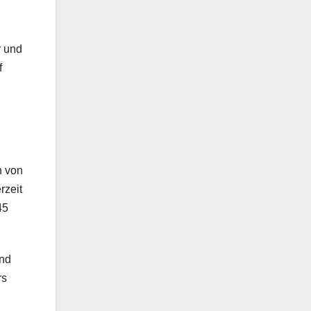
r und
f
n von
rzeit
45
und
rs