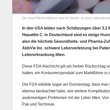
Die neue AbbVie-Medizin wird für bereits an einer Lebererkr
In den USA leiden nach Schätzungen über 3,2 M
Hepatitis C, in Deutschland sind es einige Hun
also die höchste Gesundheits- und Pharma-Zul
AbbVie Inc. schwere Leberverletzung bei Patie
Lebererkrankung litten.
Diese FDA-Nachricht gilt als herber Rückschlag v
hatten, ein Konkurrenzprodukt zum Marktführer in 
Die FDA erklärte sogar am Donnerstag, dass ma
ebenso beobachtet habe, wie weitere Komplikatione
anderweitigen Problemen mit der Leber litten. Vo
Pak und Technivie.