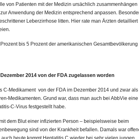
älle von Patienten mit der Medizin ursächlich zusammenhängen
l zur Anwendung der Medizin entsprechend anpassen. Besonde
eschrittener Leberzirrhose litten. Hier rate man Ärzten detailliert
eien.
 Prozent bis 5 Prozent der amerikanischen Gesamtbevölkerung
im Dezember 2014 von der FDA zugelassen worden
s C-Medikament von der FDA im Dezember 2014 und zwar als 
iren-Medikamenten. Grund war, dass man auch bei AbbVie eine
itis-C-Virus festgestellt habe.
mit dem Blut einer infizierten Person – beispielsweise beim
tenbewegung sind von der Krankheit befallen. Damals war offen
 auch heute kommt Heptatitis C wieder bei sehr vielen jungen