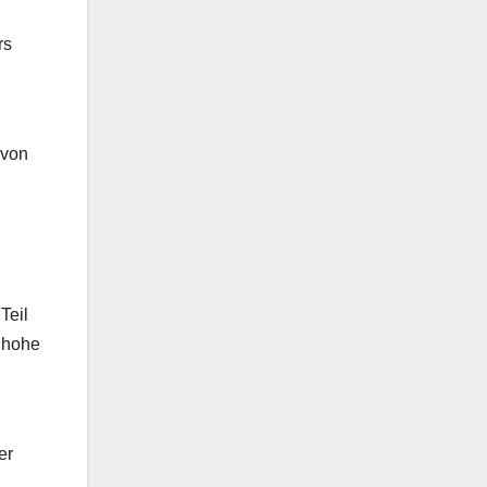
rs
 von
Teil
 hohe
er