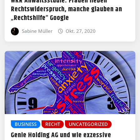
WKR Anwaltsstudie: Frauen lieben
Rechtswiderspruch, manche glauben an
„Rechtshilfe“ Google
Sabine Müller
Okt. 27, 2020
BUSINESS
RECHT
UNCATEGORIZED
Genie Holding AG und wie exzessive