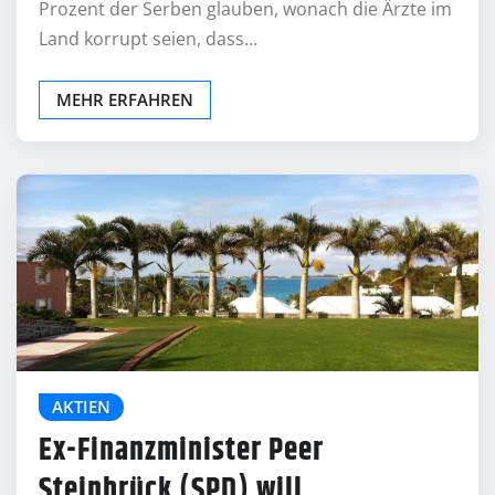
Prozent der Serben glauben, wonach die Ärzte im
Land korrupt seien, dass…
MEHR ERFAHREN
AKTIEN
Ex-Finanzminister Peer
Steinbrück (SPD) will