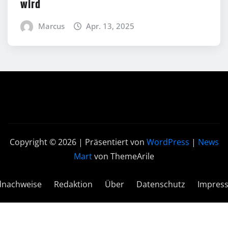
wird
Marcus
Apr. 13, 2025
Copyright © 2026 | Präsentiert von
WordPress
|
News
Mart
von ThemeArile
dnachweise
Redaktion
Über
Datenschutz
Impres