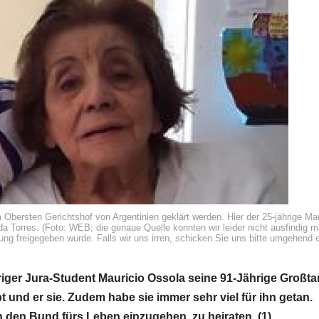
 Obersten Gerichtshof von Argentinien geklärt werden. Hier der 25-jährige Mau
da Torres. (Foto: WEB; die genaue Quelle konnten wir leider nicht ausfindig 
ung freigegeben wurde. Falls wir uns irren, schicken Sie uns bitte umgehend 
hriger Jura-Student Mauricio Ossola seine 91-Jährige Großta
 und er sie. Zudem habe sie immer sehr viel für ihn getan.
 den Bund fürs Leben einzugehen, zu heiraten. (1)