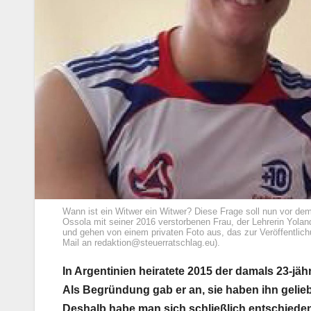
Wann ist ein Witwer ein Witwer? Diese Frage soll nun vor dem
Ossola mit seiner 2016 verstorbenen Frau, der Lehrerin Yolan
und gehen von einem privaten Foto aus, das zur Veröffentlich
Mail an redaktion@steuerratschlag.eu).
In Argentinien heiratete 2015 der damals 23-jä
Als Begründung gab er an, sie haben ihn geliebt
Deshalb habe man sich schließlich entschieden