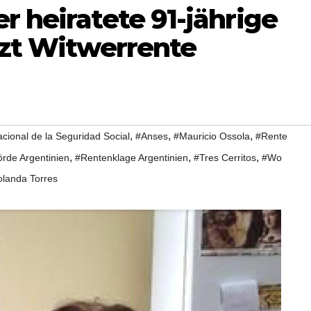
r heiratete 91-jährige
tzt Witwerrente
,
,
,
cional de la Seguridad Social
#Anses
#Mauricio Ossola
#Rente
,
,
,
rde Argentinien
#Rentenklage Argentinien
#Tres Cerritos
#Wo
olanda Torres