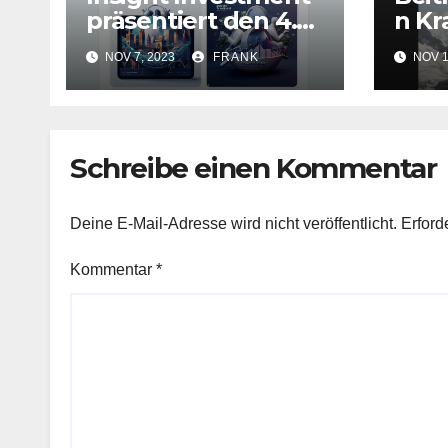
präsentiert den 4.
n Kr
Pension Monitor
Hels
NOV 7, 2023
FRANK
NOV 1
15 P
Mona
Schreibe einen Kommentar
Deine E-Mail-Adresse wird nicht veröffentlicht.
Erford
Kommentar
*