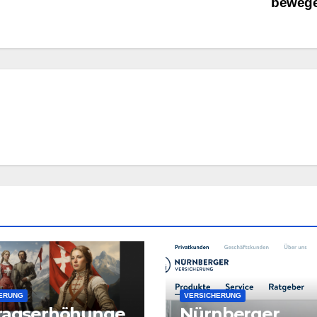
beweg
ERUNG
VERSICHERUNG
tragserhöhunge
Nürnberger