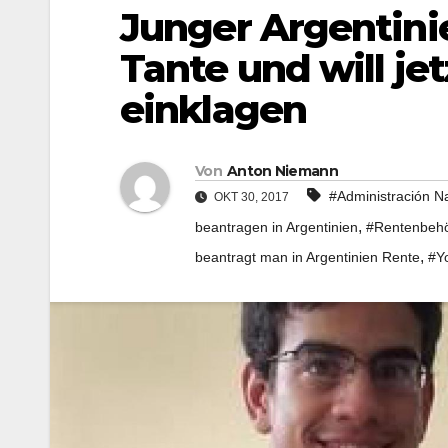
Junger Argentinie
Tante und will je
einklagen
Von
Anton Niemann
#Administración Na
OKT 30, 2017
,
beantragen in Argentinien
#Rentenbehö
,
beantragt man in Argentinien Rente
#Y