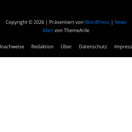
Copyright © 2026 | Präsentiert von
WordPress
|
News
Mart
von ThemeArile
dnachweise
Redaktion
Über
Datenschutz
Impres