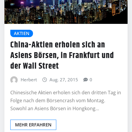
AKTIEN
China-Aktien erholen sich an
Asiens Börsen, in Frankfurt und
der Wall Street
Herbert
Aug. 27, 2015
0
Chinesische Aktien erholen sich den dritten Tag in
Folge nach dem Börsencrash vom Montag.
Sowohl an Asiens Börsen in Hongkong…
MEHR ERFAHREN