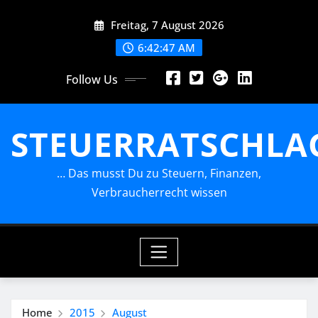
Skip
Freitag, 7 August 2026
to
content
6:42:49 AM
Follow Us
STEUERRATSCHLA
… Das musst Du zu Steuern, Finanzen,
Verbraucherrecht wissen
Home
2015
August