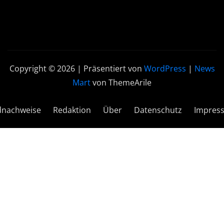
Copyright © 2026 | Präsentiert von
WordPress
|
News
Mart
von ThemeArile
dnachweise
Redaktion
Über
Datenschutz
Impres